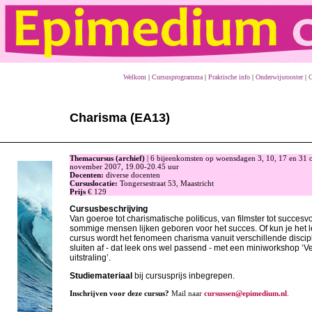
Welkom
|
Cursusprogramma
|
Praktische info
|
Onderwijsrooster
|
C
Charisma (EA13)
Themacursus (archief)
| 6 bijeenkomsten op woensdagen 3, 10, 17 en 31 o
november 2007, 19.00-20.45 uur
Docenten:
diverse docenten
Cursuslocatie:
Tongersestraat 53, Maastricht
Prijs
€ 129
Cursusbeschrijving
Van goeroe tot charismatische politicus, van filmster tot succes
sommige mensen lijken geboren voor het succes. Of kun je het 
cursus wordt het fenomeen charisma vanuit verschillende discipl
sluiten af - dat leek ons wel passend - met een miniworkshop ‘Ve
uitstraling’.
Studiemateriaal
bij cursusprijs inbegrepen.
Inschrijven voor deze cursus?
Mail naar
cursussen@epimedium.nl
.