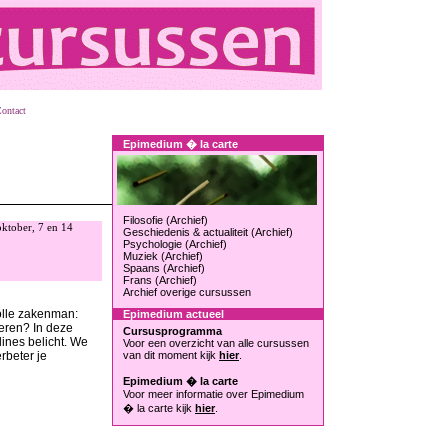
ontact
Epimedium � la carte
Filosofie (Archief)
ktober, 7 en 14
Geschiedenis & actualiteit (Archief)
Psychologie (Archief)
Muziek (Archief)
Spaans (Archief)
Frans (Archief)
Archief overige cursussen
volle zakenman:
Epimedium actueel
leren? In deze
Cursusprogramma
ines belicht. We
Voor een overzicht van alle cursussen
rbeter je
van dit moment kijk
hier
.
Epimedium � la carte
Voor meer informatie over Epimedium
� la carte kijk
hier
.