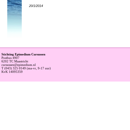
20/1/2014
Stichting Epimedium Cursussen
Postbus 4907
6202 TC Maastricht
cursussen@epimedium.nl
T (043) 325 0149 (ma-vr, 9-17 uur)
KvK 14095359