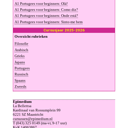
A1 Por­tu­gees voor be­gin­ners: Olá!
A1 Por­tu­gees voor be­gin­ners: Co­mo diz?
A1 Por­tu­gees voor be­gin­ners: On­de es­tá?
A1 Por­tu­gees voor be­gin­ners: Sinto-me bem
Cur­sus­jaar 2025-2026
Over­zicht ru­brie­ken
Fi­lo­so­fie
A­ra­bisch
Grieks
Ja­pans
Por­tu­gees
Rus­sisch
Spaans
Zweeds
Epimedium
La Bellettsa
Kardinaal van Rossumplein 99
6221 SZ Maastricht
cursussen@epimedium.nl
T (043) 325 0149 (ma-vr, 9-17 uur)
KvK 14063867