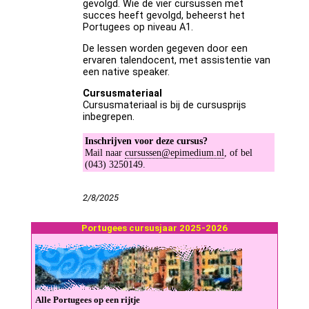
gevolgd. Wie de vier cursussen met
succes heeft gevolgd, beheerst het
Portugees op niveau A1.
De lessen worden gegeven door een
ervaren talendocent, met assistentie van
een native speaker.
Cursusmateriaal
Cursusmateriaal is bij de cursusprijs
inbegrepen.
Inschrijven voor deze cursus?
Mail naar
cursussen@epimedium.nl
, of bel
(043) 3250149.
2/8/2025
Por­tu­gees cursus­jaar 2025-2026
Al­le Por­tu­gees op een rij­tje